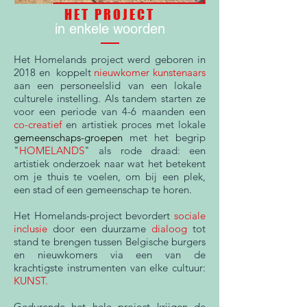
HET PROJECT
in enkele woorden
Het Homelands project werd geboren in
2018 en koppelt
nieuwkomer kunstenaars
aan een personeelslid van een lokale
culturele instelling. Als tandem starten ze
voor een periode van 4-6 maanden een
co-creatief
en artistiek proces met lokale
gemeenschaps-groepen
met het begrip
"
HOMELANDS
" als rode draad: een
artistiek onderzoek naar wat het betekent
om je thuis te voelen, om bij een plek,
een stad of een gemeenschap te horen.
Het Homelands-project bevordert
sociale
inclusie
door een duurzame
dialoog
tot
stand te brengen tussen Belgische burgers
en nieuwkomers via een van de
krachtigste instrumenten van elke cultuur:
KUNST.
Gedurende het hele project krijgen de