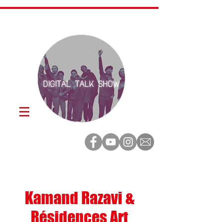
Kamand Razavi &
Résidences Art