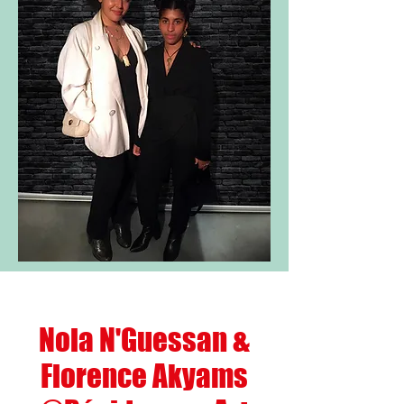
Nola N'Guessan &
Florence Akyams