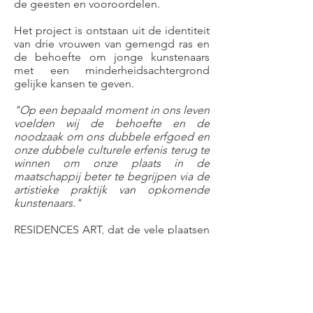
de geesten en vooroordelen.
Het project is ontstaan uit de identiteit
van drie vrouwen van gemengd ras en
de behoefte om jonge kunstenaars
met een minderheidsachtergrond
gelijke kansen te geven.
"Op een bepaald moment in ons leven
voelden wij de behoefte en de
noodzaak om ons dubbele erfgoed en
onze dubbele culturele erfenis terug te
winnen om onze plaats in de
maatschappij beter te begrijpen via de
artistieke praktijk van opkomende
kunstenaars."
RESIDENCES ART, dat de vele plaatsen
waartoe identiteiten behoren oproept,
ontwikkelt en conceptualiseert de
artistieke aanpak van jonge
kunstenaars om hen kracht en
vertrouwen in hun kunst te geven. De
kunstenaar wordt begeleid in zijn of