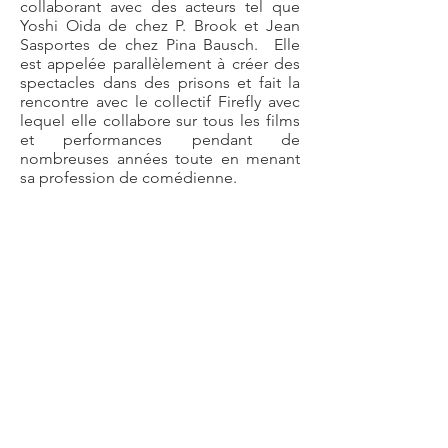
collaborant avec des acteurs tel que
Yoshi Oida de chez P. Brook et Jean
Sasportes de chez Pina Bausch. Elle
est appelée parallèlement à créer des
spectacles dans des prisons et fait la
rencontre avec le collectif Firefly avec
lequel elle collabore sur tous les films
et performances pendant de
nombreuses années toute en menant
sa profession de comédienne.
Elle touché à tout. Ateliers d’écriture,
cinéma, coach, traductrice,
comédienne, metteuse en scène et
narration voix pour des films en anglais
et français
Le spectacle “En trois lettres” gagne le
Prix du Ministre au Rencontres du
Festival de Huy Belgique en 2011. Sa
performance “Wideawake” gagne le
prix du Palais du Beaux Arts en 2003.
En 2011 elle rencontre Joel Pommerat
et participe à la création de Cendrillon